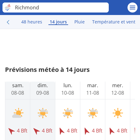
Richmond
48 heures
14 jours
Pluie
Température et vent
Prévisions météo à 14 jours
sam.
dim.
lun.
mar.
mer.
08-08
09-08
10-08
11-08
12-08
1
4 Bft
4 Bft
4 Bft
4 Bft
4 Bft