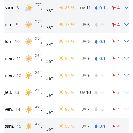
27°
sam.
8
85 %
11
0,1
4
/
UV
35°
27°
dim.
9
75 %
6
0
4
/
UV
35°
27°
lun.
10
75 %
9
0,1
4
/
UV
34°
26°
mar.
11
85 %
9
0,1
4
/
UV
35°
26°
mer.
12
90 %
9
0
4
/
UV
36°
26°
jeu.
13
90 %
10
0
5
/
UV
36°
26°
ven.
14
90 %
7
0
4
/
UV
36°
27°
sam.
15
90 %
7
0,1
4
/
UV
36°