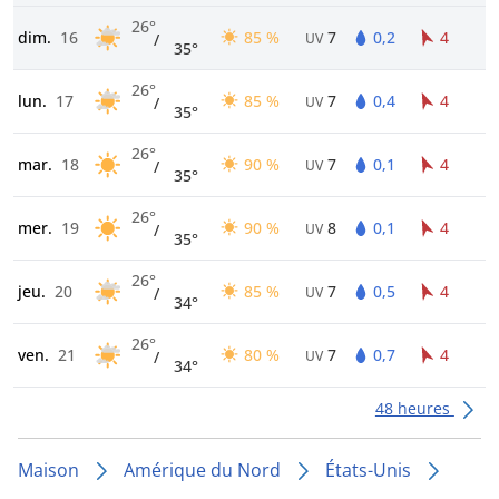
26°
dim.
16
85 %
7
0,2
4
/
UV
35°
26°
lun.
17
85 %
7
0,4
4
/
UV
35°
26°
mar.
18
90 %
7
0,1
4
/
UV
35°
26°
mer.
19
90 %
8
0,1
4
/
UV
35°
26°
jeu.
20
85 %
7
0,5
4
/
UV
34°
26°
ven.
21
80 %
7
0,7
4
/
UV
34°
48 heures
Maison
Amérique du Nord
États-Unis