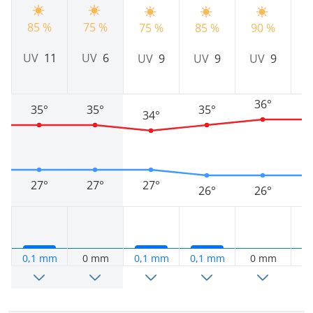
85 %
75 %
75 %
85 %
90 %
9
UV
11
UV
6
UV
9
UV
9
UV
9
U
36°
35°
35°
35°
34°
27°
27°
27°
26°
26°
0,1 mm
0 mm
0,1 mm
0,1 mm
0 mm
0