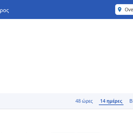
Ove
ρος
48 ώρες
14 ημέρες
Β