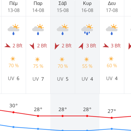
Πέμ
Παρ
Σάβ
Κυρ
Δευ
13-08
14-08
15-08
16-08
17-08
2 Bft
2 Bft
2 Bft
3 Bft
3 Bft
70 %
60 %
75 %
70 %
55 %
UV
6
UV
4
UV
7
UV
5
UV
4
30°
28°
28°
28°
27°