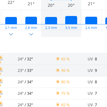
22°
21°
21°
20°
20°
2,1 mm
2,8 mm
2,3 mm
3,5 mm
2,6 mm
24°
/
32°
65 %
UV
8
23°
/
33°
90 %
UV
9
24°
/
34°
80 %
UV
8
24°
/
34°
75 %
UV
7
24°
/
32°
65 %
UV
7