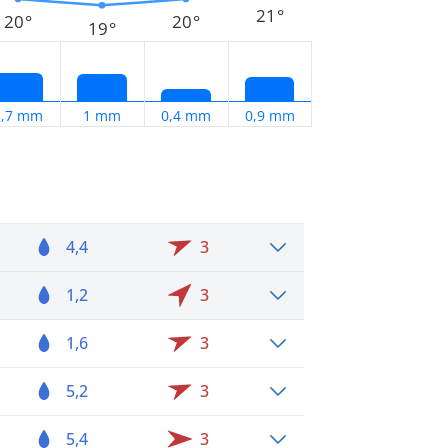
21°
20°
20°
19°
1,7 mm
1 mm
0,4 mm
0,9 mm
4,4
3
1,2
3
1,6
3
5,2
3
5,4
3