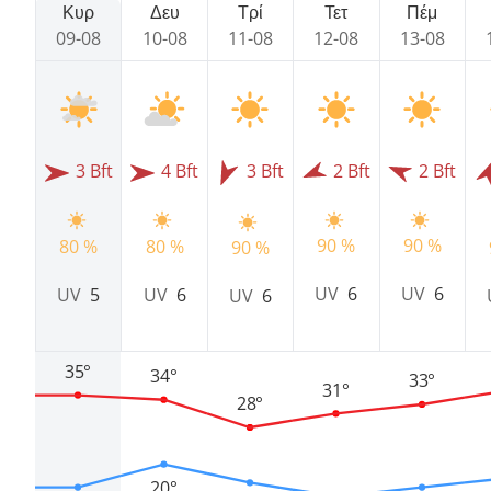
Κυρ
Δευ
Τρί
Τετ
Πέμ
09-08
10-08
11-08
12-08
13-08
3 Bft
4 Bft
3 Bft
2 Bft
2 Bft
90 %
90 %
80 %
80 %
90 %
UV
6
UV
6
UV
5
UV
6
UV
6
35°
34°
33°
31°
28°
20°