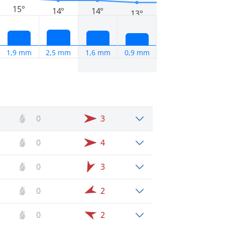
15°
14°
14°
13°
1,9 mm
2,5 mm
1,6 mm
0,9 mm
0
3
0
4
0
3
0
2
0
2