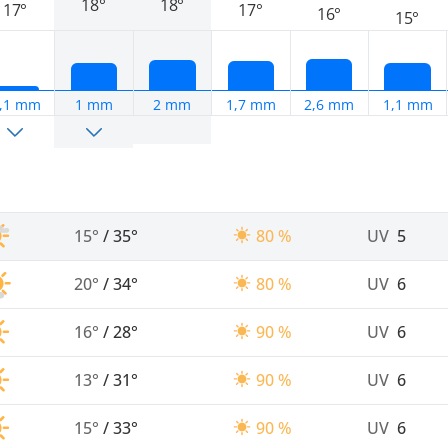
18°
18°
17°
17°
16°
15°
,1 mm
1 mm
2 mm
1,7 mm
2,6 mm
1,1 mm
15°
/
35°
80 %
UV
5
20°
/
34°
80 %
UV
6
16°
/
28°
90 %
UV
6
13°
/
31°
90 %
UV
6
15°
/
33°
90 %
UV
6