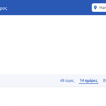
Ha
ρος
48 ώρες
14 ημέρες
Β