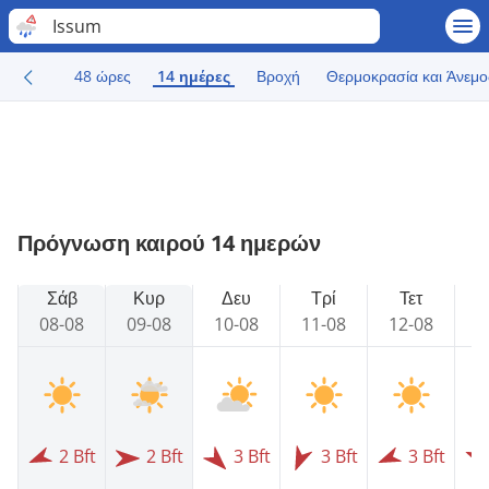
Issum
48 ώρες
14 ημέρες
Βροχή
Θερμοκρασία και Άνεμο
Πρόγνωση καιρού 14 ημερών
Σάβ
Κυρ
Δευ
Τρί
Τετ
08-08
09-08
10-08
11-08
12-08
1
2 Bft
2 Bft
3 Bft
3 Bft
3 Bft