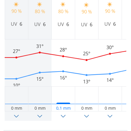
9
90 %
90 %
80 %
80 %
90 %
UV
6
UV
6
UV
6
UV
6
UV
6
31°
30°
28°
27°
25°
16°
15°
14°
13°
10°
0 mm
0 mm
0,1 mm
0 mm
0 mm
0