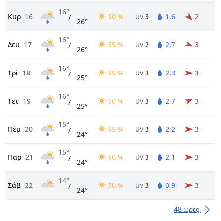
16°
Κυρ
16
60 %
3
1,6
2
/
UV
26°
16°
Δευ
17
55 %
2
2,7
3
/
UV
26°
16°
Τρί
18
55 %
3
2,3
3
/
UV
25°
16°
Τετ
19
50 %
3
2,7
3
/
UV
25°
15°
Πέμ
20
65 %
3
2,2
3
/
UV
24°
15°
Παρ
21
60 %
3
2,1
3
/
UV
24°
14°
Σάβ
22
50 %
3
0,9
3
/
UV
24°
48 ώρες