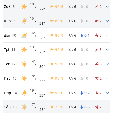
10°
Σάβ
8
90 %
6
0
2
/
UV
27°
15°
Κυρ
9
80 %
6
0
2
/
UV
31°
16°
Δευ
10
80 %
6
0,1
3
/
UV
28°
13°
Τρί
11
90 %
6
0
3
/
UV
25°
14°
Τετ
12
90 %
6
0
3
/
UV
30°
18°
Πέμ
13
90 %
6
0
2
/
UV
33°
19°
Παρ
14
90 %
5
0,2
2
/
UV
33°
17°
Σάβ
15
75 %
4
0,6
2
/
UV
28°