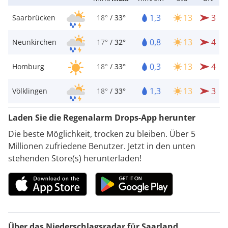
1,3
13
3
Saarbrücken
18°
/
33°
0,8
13
4
Neunkirchen
17°
/
32°
0,3
13
4
Homburg
18°
/
33°
1,3
13
3
Völklingen
18°
/
33°
Laden Sie die Regenalarm Drops-App herunter
Die beste Möglichkeit, trocken zu bleiben. Über 5
Millionen zufriedene Benutzer. Jetzt in den unten
stehenden Store(s) herunterladen!
Über das Niederschlagsradar für Saarland