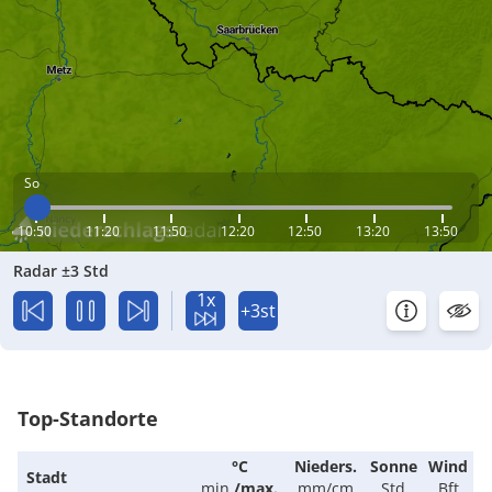
So
10:50
11:20
11:50
12:20
12:50
13:20
13:50
Radar ±3 Std
1x
+3st
Top-Standorte
°C
Nieders.
Sonne
Wind
Stadt
min.
/
max.
mm/cm
Std
Bft